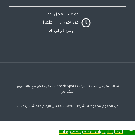
مواعيد العمل يوميا:
من ٩ص الى ١٢ ظهرا
ومن ٤م الى ١٠م
تم التصميم بواسطة شركة Shock Sparks لتصميم المواقع والتسويق
الالكتروني
كل الحقوق محفوظة لشركة ساكف لمغاسل الرخام والخشب @ 2023
اتصل الان واستفد من خصوماتنا