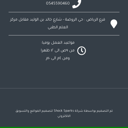
0545590460
فرع الرياض : حي الروضة - شارع خالد بن الوليد مقابل مركز
العلم الطبي
مواعيد العمل يوميا:
من ٩ص الى ١٢ ظهرا
ومن ٤م الى ١٠م
تم التصميم بواسطة شركة Shock Sparks لتصميم المواقع والتسويق
الالكتروني