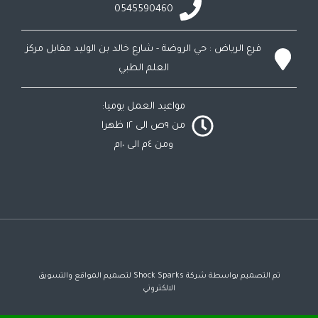
0545590460
فرع الرياض : حي الروضة - شارع خالد بن الوليد مقابل مركز
العلم الطبي
مواعيد العمل يوميا:
من ٩ص الى ١٢ ظهرا
ومن ٤م الى ١٠م
تم التصميم بواسطة شركة Shock Sparks لتصميم المواقع والتسويق
الالكتروني