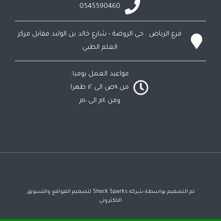
0545590460
فرع الرياض : حي الروضة - شارع خالد بن الوليد مقابل مركز
العلم الطبي
مواعيد العمل يوميا:
من ٩ص الى ١٢ ظهرا
ومن ٤م الى ١٠م
تم التصميم بواسطة شركة Shock Sparks لتصميم المواقع والتسويق
الالكتروني