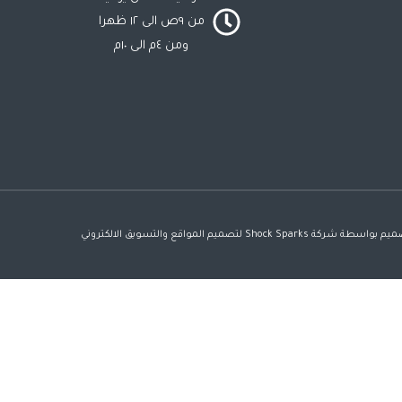
من ٩ص الى ١٢ ظهرا
ومن ٤م الى ١٠م
 شركة Shock Sparks لتصميم المواقع والتسويق الالكتروني