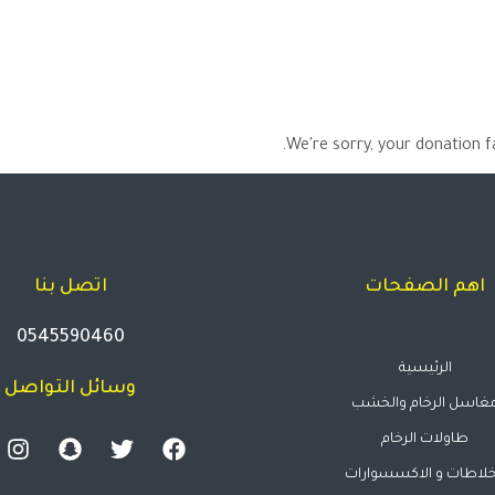
الرئيسية
الخدمات
عن ساكف
We're sorry, your donation fa
اهم الصفحات
اتصل بنا
0545590460
الرئيسية
وسائل التواصل
غاسل الرخام والخشب
طاولات الرخام
خلاطات و الاكسسوارات