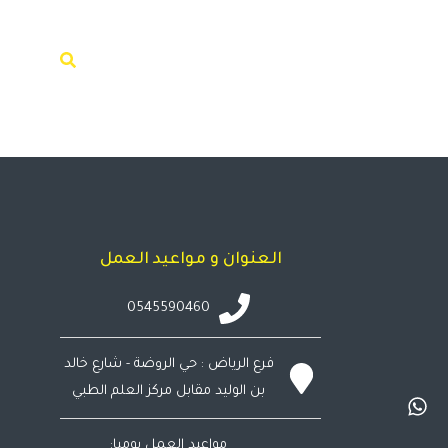
اتصل بنا
المقالات
الكميات والموردين
العنوان و مواعيد العمل
0545590460
فرع الرياض : حي الروضة - شارع خالد
بن الوليد مقابل مركز العلم الطبي
مواعيد العمل يوميا: