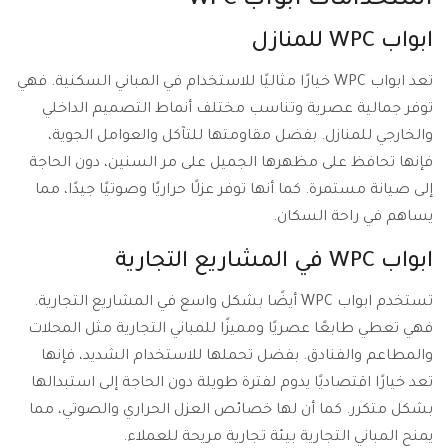
استخدامات أبواب WPC
ابواب WPC للمنازل
تعد ابواب WPC خيارًا مثاليًا للاستخدام في المباني السكنية. فهي
توفر جمالية عصرية وتناسب مختلف أنماط التصميم الداخلي
والخارجي للمنازل. بفضل مقاومتها للتآكل والعوامل الجوية،
فإنها تحافظ على مظهرها الجميل على مر السنين، دون الحاجة
إلى صيانة مستمرة. كما أنها توفر عزلًا حراريًا وصوتيًا جيدًا، مما
يساهم في راحة السكان.
ابواب WPC في المشاريع التجارية
تستخدم ابواب WPC أيضًا بشكل واسع في المشاريع التجارية.
فهي تعطي طابعًا عصريًا ومميزًا للمباني التجارية مثل المحلات
والمطاعم والفنادق. بفضل تحملها للاستخدام الشديد، فإنها
تعد خيارًا اقتصاديًا يدوم لفترة طويلة دون الحاجة إلى استبدالها
بشكل متكرر. كما أن لها خصائص العزل الحراري والصوتي، مما
يمنح المباني التجارية بيئة تجارية مريحة للعملاء.