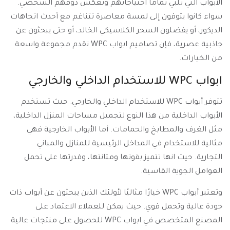
الأبواب التي تلبي تمامًا احتياجاتهم وتعكس ذوقهم الشخصي.
سواء كانوا يتوقون إلى لمسة معاصرة تتناغم مع أحدث اتجاهات
الديكور، أو يفضلون السحر الكلاسيكي الخالد، أو حتى يبحثون عن
جاذبية عصرية، فإن تصاميم ابواب WPC تقدم مجموعة واسعة
من الخيارات.
ابواب WPC للاستخدام الداخلي والخارجي
تتوفر أبواب WPC للاستخدام الداخلي والخارجي. حيث تستخدم
الأبواب الداخلية من هذا النوع لتجميل مساحات المنزل الداخلية،
مثل الغرف والمطابخ والحمامات. أما الأبواب الخارجية فهي
مثالية للاستخدام في المداخل الرئيسية للمنازل والمباني
التجارية. حيث انها تتميز بقوتها ومتانتها، وقدرتها على تحمل
العوامل الجوية القاسية.
وتعتبر أبواب WPC خيارًا مثاليًا لأولئك الذين يبحثون عن أبواب ذات
جودة عالية وتحمل قوي. حيث يمكن للعملاء الاعتماد على
المصنع المتخصص في ابواب WPC للحصول على منتجات عالية